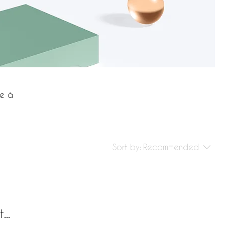
ie à
Sort by:
Recommended
..