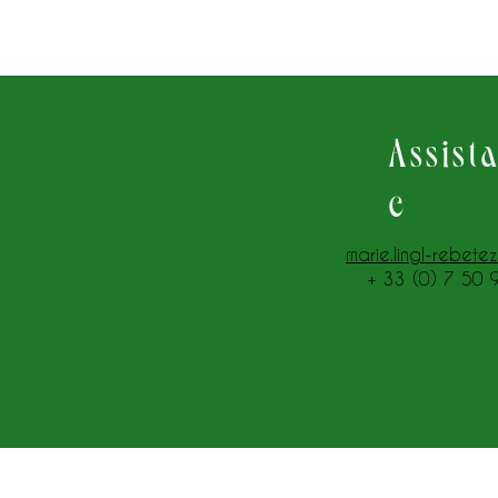
Assist
e
marie.lingl-rebete
+ 33 (0) 7 50 