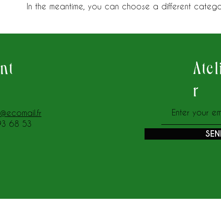
In the meantime, you can choose a different catego
ant
Atel
r
z@ecomail.fr
93 68 53
SEN