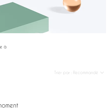
ie à
Trier par :
Recommandé
 moment