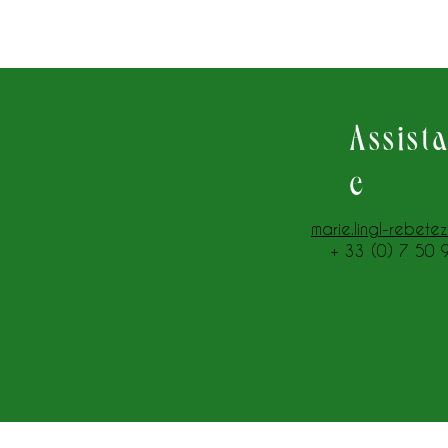
Assist
e
marie.lingl-rebete
+ 33 (0) 7 50 