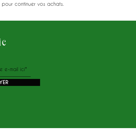
 pour continuer vos achats.
ie
YER