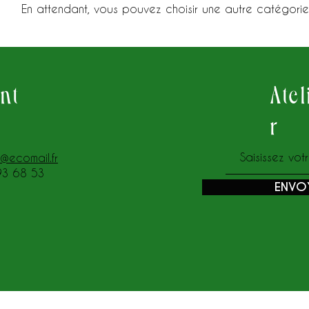
En attendant, vous pouvez choisir une autre catégorie
ant
Atel
r
z@ecomail.fr
93 68 53
ENVO